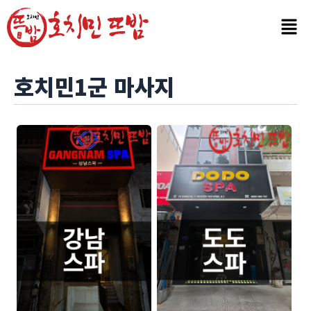
콘
텐
츠
로
건
호치민1군 마사지
너
뛰
기