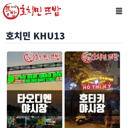
콘
텐
츠
로
건
호치민 KHU13
너
뛰
기