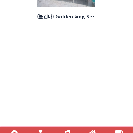
(불건마) Golden king Spa