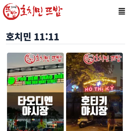
콘
Post
텐
pagination
츠
로
건
호치민 11:11
너
뛰
기