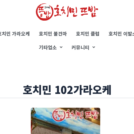
호치민 가라오케
호치민 불건마
호치민 클럽
호치민 이발
기타업소
커뮤니티
호치민 102가라오케