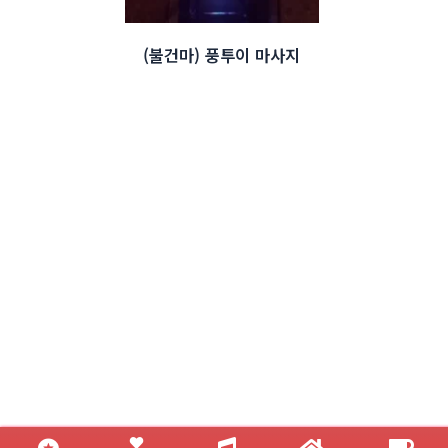
(불건마) 풍투이 마사지