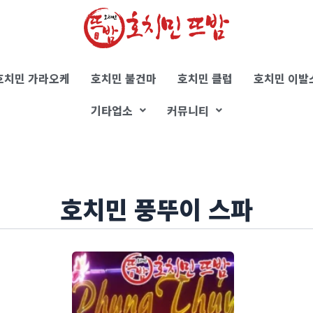
호치민 가라오케
호치민 불건마
호치민 클럽
호치민 이발
기타업소
커뮤니티
호치민 풍뚜이 스파