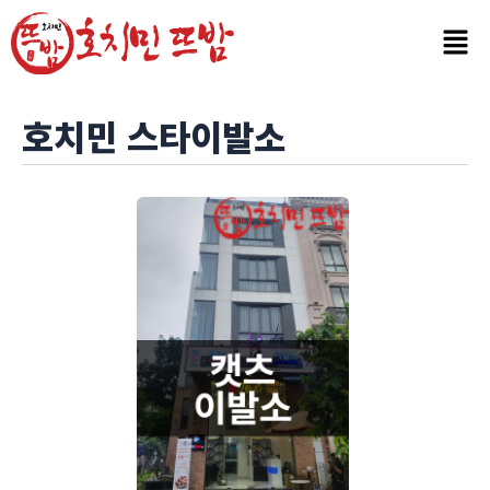
콘
텐
츠
로
건
호치민 스타이발소
너
뛰
기