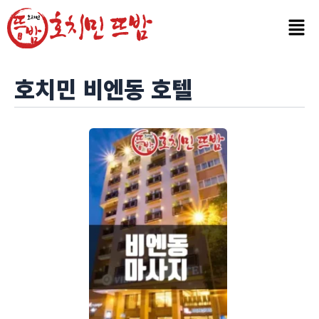
콘
텐
츠
로
건
호치민 비엔동 호텔
너
뛰
기