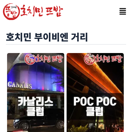
콘
Post
텐
pagination
츠
로
건
호치민 부이비엔 거리
너
뛰
기