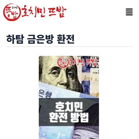
콘
텐
츠
로
건
하탐 금은방 환전
너
뛰
기