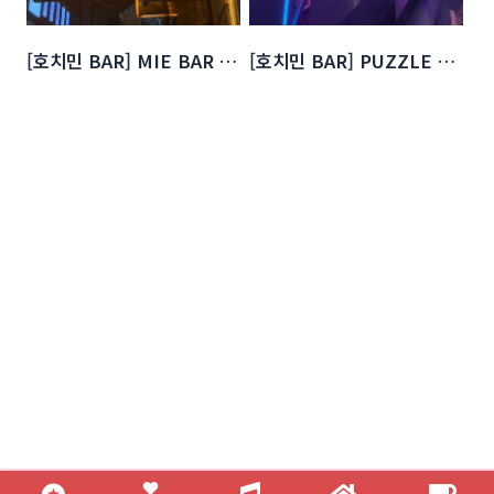
[호치민 BAR] MIE BAR & KARAOKE
[호치민 BAR] PUZZLE BAR