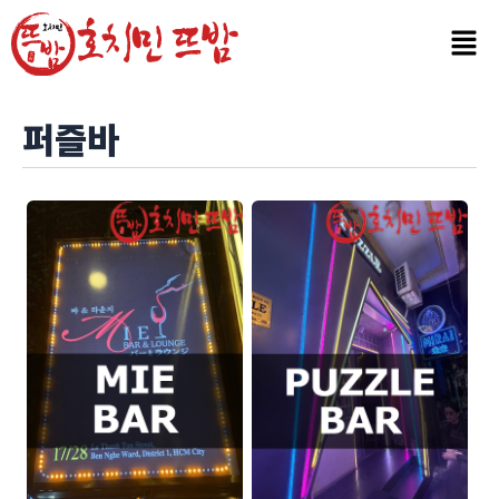
콘
텐
츠
로
건
퍼즐바
너
뛰
기