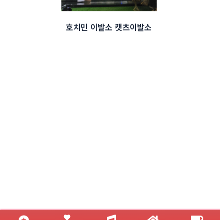
호치민 이발소 캣츠이발소