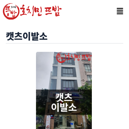
콘
텐
츠
로
건
캣츠이발소
너
뛰
기