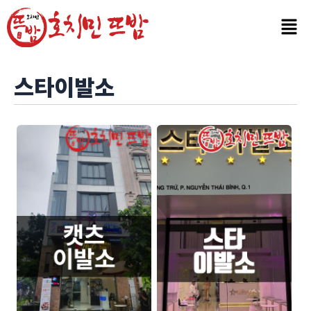
콘
텐
츠
로
건
스타이발소
너
뛰
기