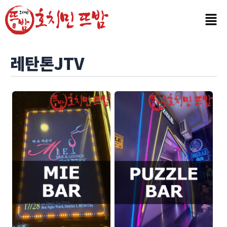
콘
텐
츠
로
건
레탄톤JTV
너
뛰
기