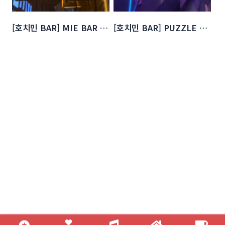
[호치민 BAR] MIE BAR & KARAOKE
[호치민 BAR] PUZZLE BAR