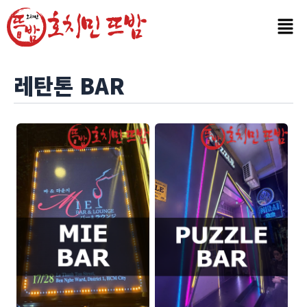
콘
텐
츠
로
건
레탄톤 BAR
너
뛰
기