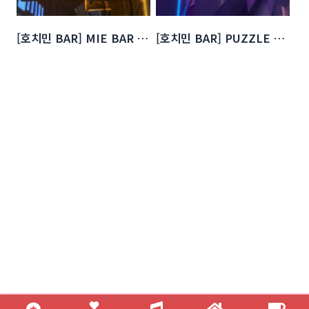
[호치민 BAR] MIE BAR & KARAOKE
[호치민 BAR] PUZZLE BAR