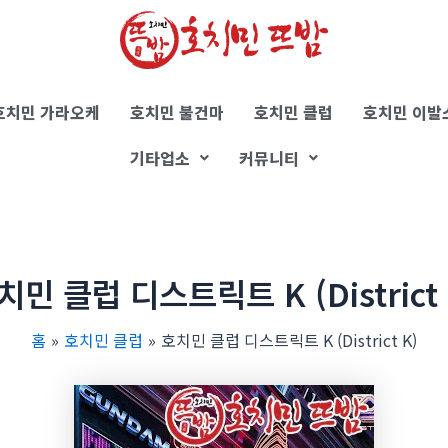
호치민 가라오케
호치민 불건마
호치민 클럽
호치민 이발
기타업소
커뮤니티
치민 클럽 디스트릭트 K (District 
홈
호치민 클럽
호치민 클럽 디스트릭트 K (District K)