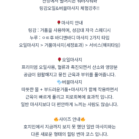
천장에서 떨어지는 워터샤워와
링감오일&버블마사지 체험강추!!
마사지 안내
링감 : 거품을 사용하며, 성감대 자극 스웨디시
누루 : ㅇㅌ후 바디앤바디 마사지 2가지 타입
오일마사지 > 거품마사지(세정효과) > 서비스(해피타임)
오일마사지
프리미엄 오일사용, 혈류과 촉진되면서 산소와 영양분
공급이 원활해지고 뭉친 근육과 부위를 풀어줍니다.
버블마사지
따뜻한 물 + 부드러운거품+마사지가 함께 작용하면서
근육이 빠르게 풀리고 피로회복에 효과적 입니다.
일반 마사지보다 더 편안하게 느끼는 사람도 많습니다.
사이즈 안내
호치민에서 지금까지 보지 못 했던 일반 마사지와는
다른 새로운 형태의 힐링 변마 코스 입니다.