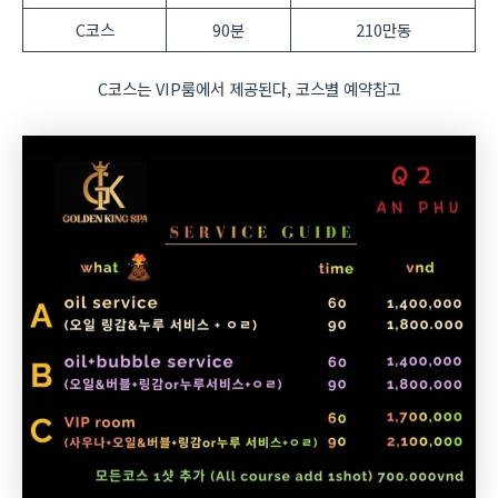
C코스
90분
210만동
C코스는 VIP룸에서 제공된다, 코스별 예약참고