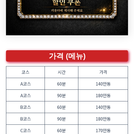
가격 (메뉴)
코스
시간
가격
A코스
60분
140만동
A코스
90분
180만동
B코스
60분
140만동
B코스
90분
180만동
C코스
60분
170만동