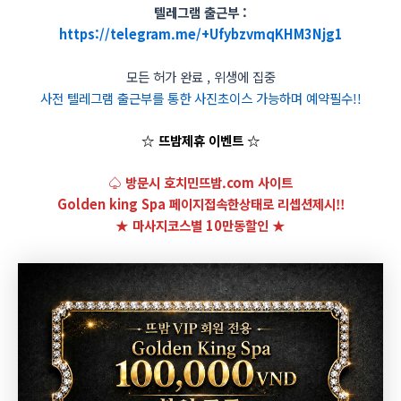
텔레그램 출근부 :
https://telegram.me/+UfybzvmqKHM3Njg1
모든 허가 완료 , 위생에 집중
사전 텔레그램 출근부를 통한 사진초이스 가능하며 예약필수!!
☆ 뜨밤제휴 이벤트 ☆
♤ 방문시 호치민뜨밤.com 사이트
Golden king Spa 페이지접속한상태로 리셉션제시!!
★ 마사지코스별 10만동할인 ★