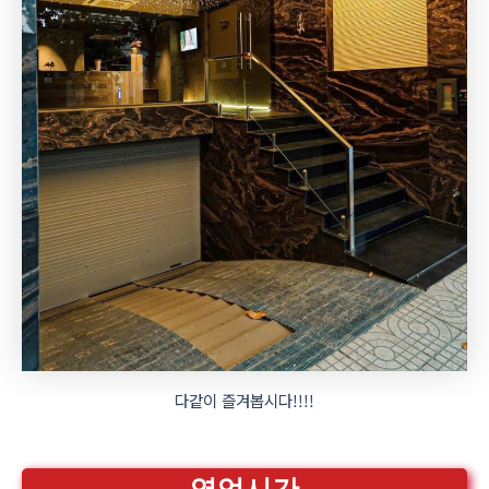
다같이 즐겨봅시다!!!!