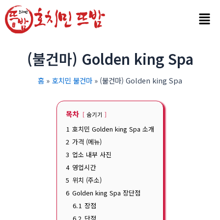
콘
텐
츠
로
건
(불건마) Golden king Spa
너
뛰
홈
호치민 불건마
(불건마) Golden king Spa
기
목차
숨기기
1
호치민 Golden king Spa 소개
2
가격 (메뉴)
3
업소 내부 사진
4
영업시간
5
위치 (주소)
6
Golden king Spa 장단점
6.1
장점
6.2
단점